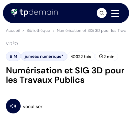
arrow_forward
Accueil
Bibliothèque
Numérisation et SIG 3D pour les Travaux
VIDÉO
visibility
schedule
BIM
jumeau numérique*
322 fois
2 min
Numérisation et SIG 3D pour
les Travaux Publics