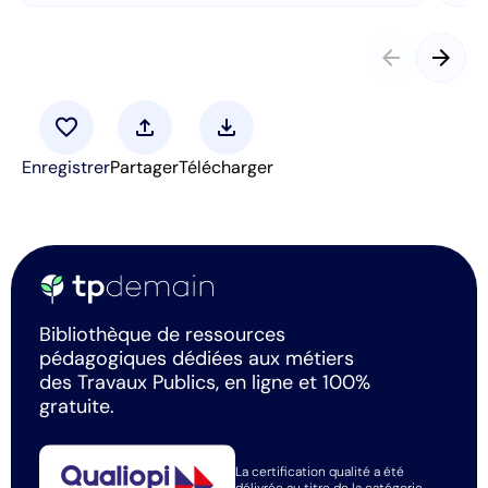
arrow_back
arrow_forward
favorite
upload
download
Enregistrer
Partager
Télécharger
Bibliothèque de ressources
pédagogiques dédiées aux métiers
des Travaux Publics, en ligne et 100%
gratuite.
La certification qualité a été
délivrée au titre de la catégorie