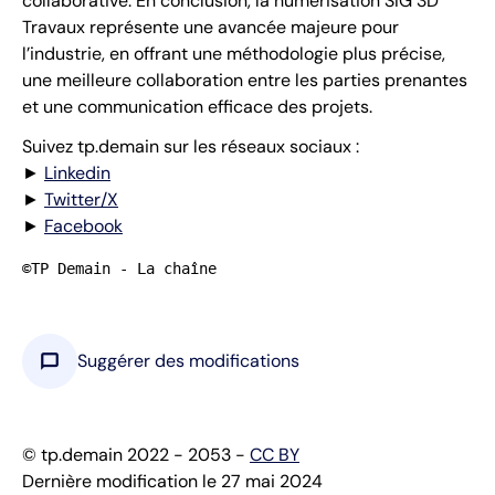
collaborative. En conclusion, la numérisation SIG 3D
Travaux représente une avancée majeure pour
l’industrie, en offrant une méthodologie plus précise,
une meilleure collaboration entre les parties prenantes
et une communication efficace des projets.
Suivez tp.demain sur les réseaux sociaux :
►
Linkedin
►
Twitter/X
►
Facebook
©TP Demain - La chaîne
chat_bubble
Suggérer des modifications
© tp.demain 2022 - 2053 -
CC BY
Dernière modification le 27 mai 2024