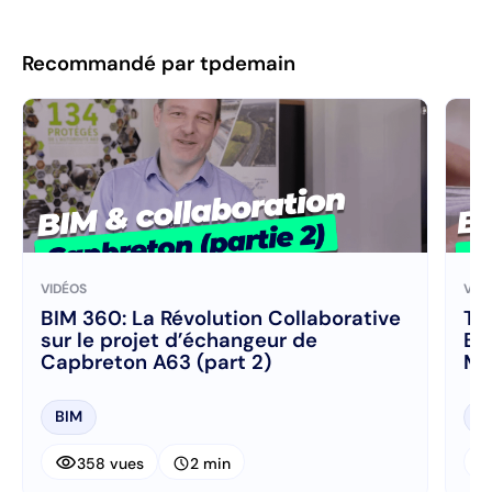
Recommandé par tpdemain
VIDÉOS
VID
BIM 360: La Révolution Collaborative
Te
sur le projet d’échangeur de
BI
Capbreton A63 (part 2)
Mo
BIM
B
visibility
visibi
schedule
358 vues
2 min