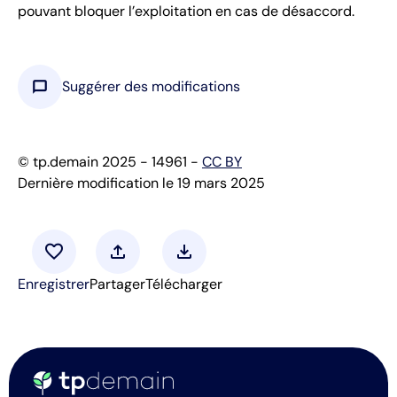
pouvant bloquer l’exploitation en cas de désaccord.
chat_bubble
Suggérer des modifications
© tp.demain 2025 - 14961 -
CC BY
Dernière modification le 19 mars 2025
favorite
upload
download
Enregistrer
Partager
Télécharger