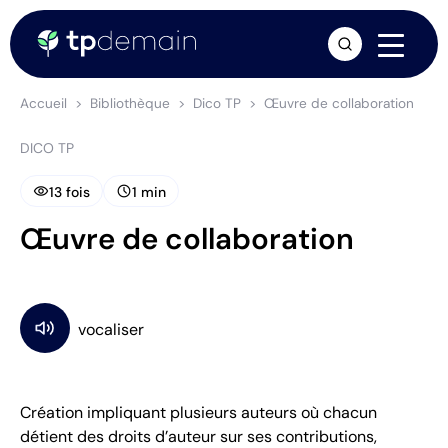
arrow_forward
Accueil
Bibliothèque
Dico TP
Œuvre de collaboration
DICO TP
visibility
schedule
13 fois
1 min
Œuvre de collaboration
Création impliquant plusieurs auteurs où chacun
détient des droits d’auteur sur ses contributions,