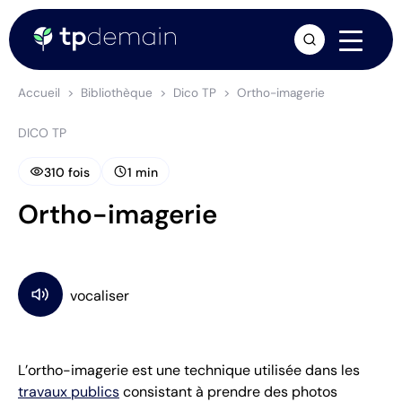
arrow_forward
Accueil
Bibliothèque
Dico TP
Ortho-imagerie
DICO TP
visibility
schedule
310 fois
1 min
Ortho-imagerie
L’ortho-imagerie est une technique utilisée dans les
travaux publics
consistant à prendre des photos