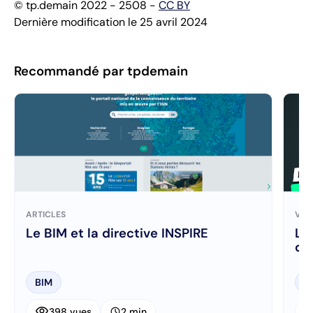
© tp.demain 2022 - 2508 -
CC BY
Dernière modification le 25 avril 2024
Recommandé par tpdemain
ARTICLES
VID
Le BIM et la directive INSPIRE
Le
dé
BIM
B
visibility
visibi
schedule
398 vues
2 min