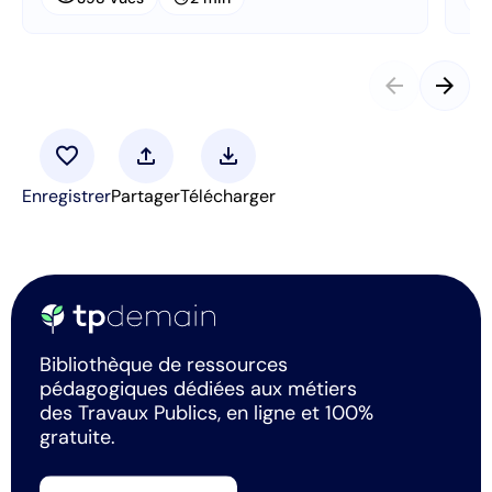
arrow_back
arrow_forward
favorite
upload
download
Enregistrer
Partager
Télécharger
Bibliothèque de ressources
pédagogiques dédiées aux métiers
des Travaux Publics, en ligne et 100%
gratuite.