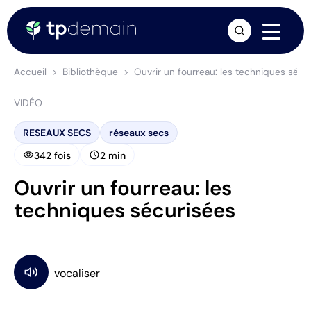
arrow_forward
Accueil
Bibliothèque
Ouvrir un fourreau: les techniques sécu
VIDÉO
RESEAUX SECS
réseaux secs
visibility
schedule
342 fois
2 min
Ouvrir un fourreau: les
techniques sécurisées