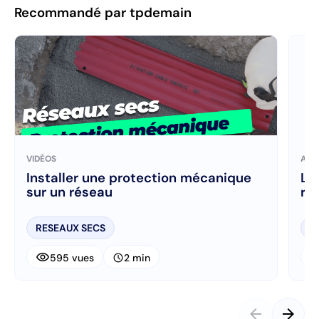
Recommandé par tpdemain
VIDÉOS
ART
Installer une protection mécanique
La
sur un réseau
ré
RESEAUX SECS
R
visibility
visibi
schedule
595 vues
2 min
arrow_back
arrow_forward