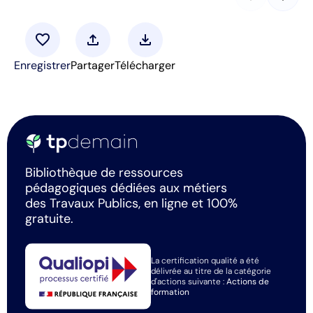
favorite
upload
download
Enregistrer
Partager
Télécharger
Bibliothèque de ressources
pédagogiques dédiées aux métiers
des Travaux Publics, en ligne et 100%
gratuite.
La certification qualité a été
délivrée au titre de la catégorie
d'actions suivante :
Actions de
formation