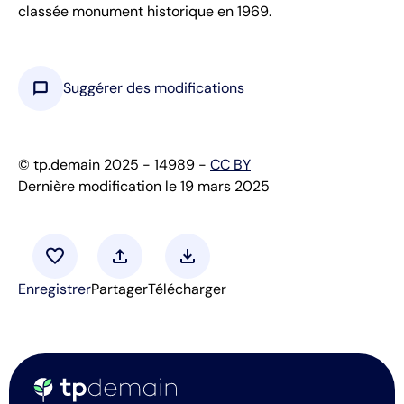
classée monument historique en 1969.
chat_bubble
Suggérer des modifications
© tp.demain 2025 - 14989 -
CC BY
Dernière modification le 19 mars 2025
favorite
upload
download
Enregistrer
Partager
Télécharger