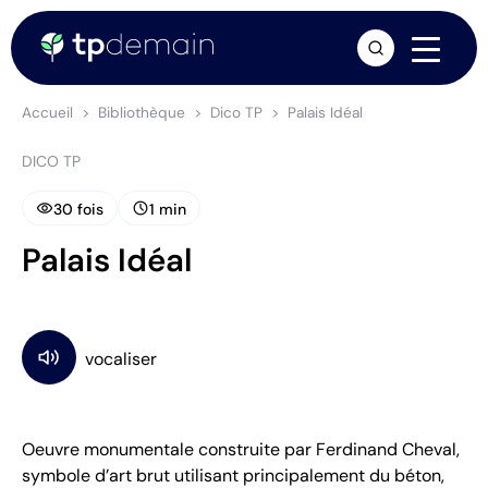
arrow_forward
Accueil
Bibliothèque
Dico TP
Palais Idéal
DICO TP
visibility
schedule
30 fois
1 min
Palais Idéal
Oeuvre monumentale construite par Ferdinand Cheval,
symbole d’art brut utilisant principalement du béton,