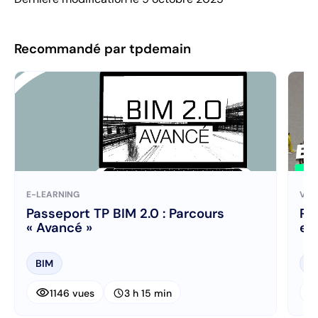
Recommandé par tpdemain
E-LEARNING
VID
Passeport TP BIM 2.0 : Parcours
Ré
« Avancé »
et
BIM
B
visibility
visibi
schedule
1146 vues
3 h 15 min