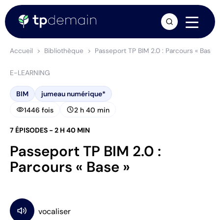
arrow_forward
Accueil
Bibliothèque
Passeport TP BIM 2.0 : Parcours « Base »
E-LEARNING
BIM
jumeau numérique*
visibility
schedule
1446 fois
2 h 40 min
7 ÉPISODES - 2 H 40 MIN
Passeport TP BIM 2.0 :
Parcours « Base »