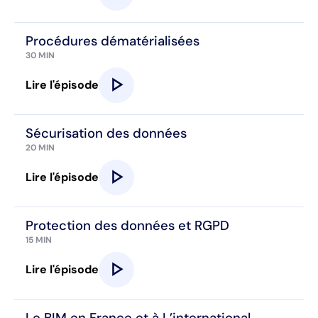
Procédures dématérialisées
30 MIN
play_arrow
Lire l'épisode
Sécurisation des données
20 MIN
play_arrow
Lire l'épisode
Protection des données et RGPD
15 MIN
play_arrow
Lire l'épisode
Le BIM en France et à L’international