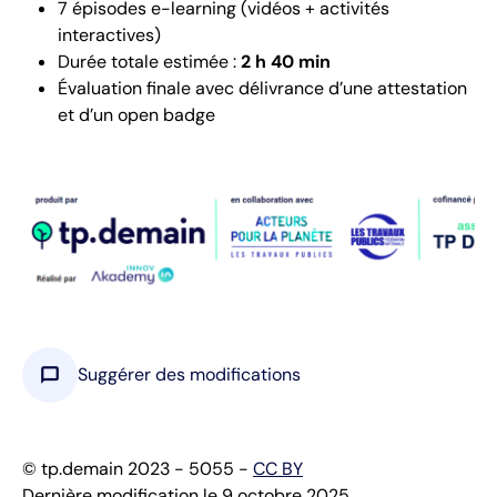
7 épisodes e-learning (vidéos + activités
interactives)
Durée totale estimée :
2 h 40 min
Évaluation finale avec délivrance d’une attestation
et d’un open badge
chat_bubble
Suggérer des modifications
© tp.demain 2023 - 5055 -
CC BY
Dernière modification le 9 octobre 2025