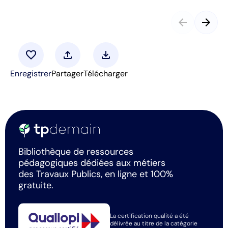
arrow_back
arrow_forward
favorite
upload
download
Enregistrer
Partager
Télécharger
Bibliothèque de ressources
pédagogiques dédiées aux métiers
des Travaux Publics, en ligne et 100%
gratuite.
La certification qualité a été
délivrée au titre de la catégorie