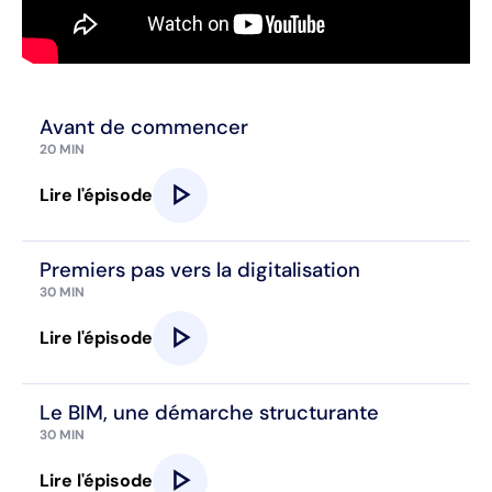
Avant de commencer
20 MIN
play_arrow
Lire l'épisode
Premiers pas vers la digitalisation
30 MIN
play_arrow
Lire l'épisode
Le BIM, une démarche structurante
30 MIN
play_arrow
Lire l'épisode