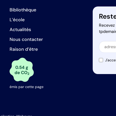
Bibliothèque
Reste
L’école
Recevez 
Actualités
tpdemai
Nous contacter
Secti
Raison d’être
Secti
J'acce
0.54 g
de CO
2
émis par cette page
s Options