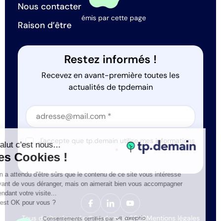
Nous contacter
émis par cette page
Raison d’être
Restez informés !
Recevez en avant-première toutes les
actualités de tpdemain
Section
Section
J'accepte que tp.demain utilise mes informations
Salut c'est nous...
*
les Cookies !
On a attendu d'être sûrs que le contenu de ce site vous intéresse
avant de vous déranger, mais on aimerait bien vous accompagner
pendant votre visite...
C'est OK pour vous ?
Tous droits réservés © tp.demain 2026
Mentions légales
Consentements certifiés par