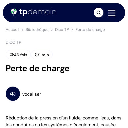
arrow_forward
Accueil
Bibliothèque
Dico TP
Perte de charge
DICO TP
visibility
schedule
46 fois
1 min
Perte de charge
Réduction de la pression d’un fluide, comme l’eau, dans
les conduites ou les systèmes d’écoulement, causée