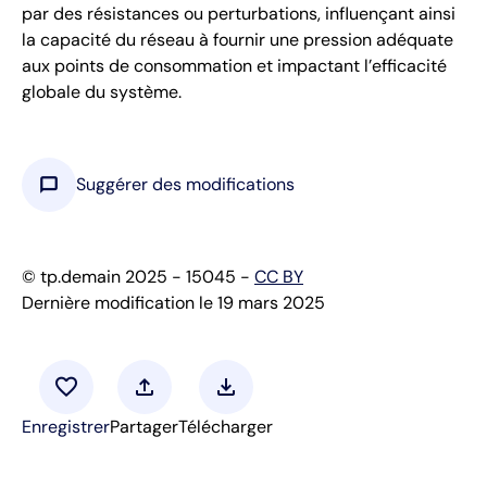
par des résistances ou perturbations, influençant ainsi
la capacité du réseau à fournir une pression adéquate
aux points de consommation et impactant l’efficacité
globale du système.
chat_bubble
Suggérer des modifications
© tp.demain 2025 - 15045 -
CC BY
Dernière modification le 19 mars 2025
favorite
upload
download
Enregistrer
Partager
Télécharger