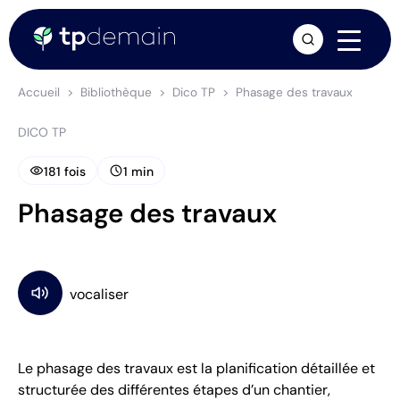
arrow_forward
Accueil
Bibliothèque
Dico TP
Phasage des travaux
DICO TP
visibility
schedule
181 fois
1 min
Phasage des travaux
Le phasage des travaux est la planification détaillée et
structurée des différentes étapes d’un chantier,