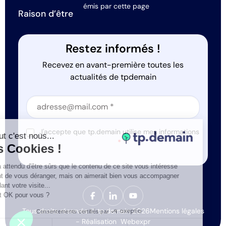
émis par cette page
Raison d’être
Restez informés !
Recevez en avant-première toutes les
actualités de tpdemain
Section
Section
J'accepte que tp.demain utilise mes informations
Salut c'est nous...
*
les Cookies !
On a attendu d'être sûrs que le contenu de ce site vous intéresse
avant de vous déranger, mais on aimerait bien vous accompagner
pendant votre visite...
C'est OK pour vous ?
Tous droits réservés © tp.demain 2026
Mentions légales
Consentements certifiés par
- Réalisation
Webexpr