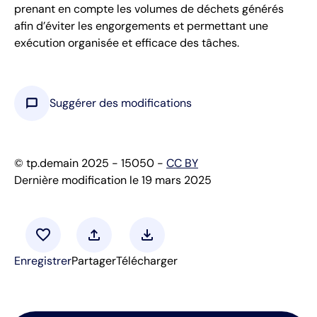
prenant en compte les volumes de déchets générés
afin d’éviter les engorgements et permettant une
exécution organisée et efficace des tâches.
chat_bubble
Suggérer des modifications
© tp.demain 2025 - 15050 -
CC BY
Dernière modification le 19 mars 2025
favorite
upload
download
Enregistrer
Partager
Télécharger