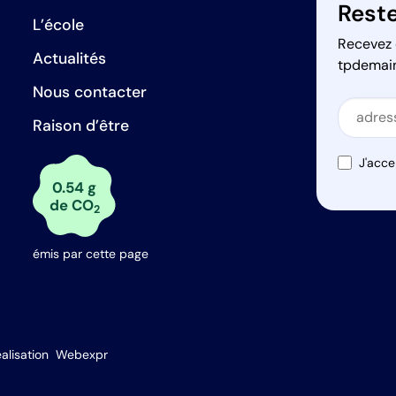
Reste
L’école
Recevez 
Actualités
tpdemai
Nous contacter
Secti
Raison d’être
Secti
J'acce
0.54 g
de CO
2
émis par cette page
s Options
alisation
Webexpr
ètres de confidentialité, en garantissant la conformité avec le