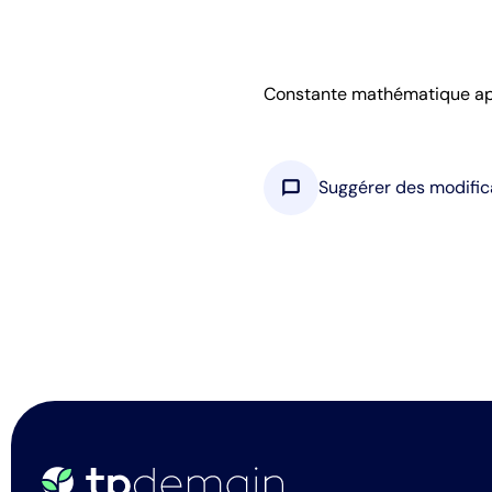
Constante mathématique appr
chat_bubble
Suggérer des modific