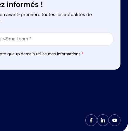
z informés !
en avant-première toutes les actualités de
n
on
on
pte que tp.demain utilise mes informations
*
s réglementations. Personnalisez vos préférences pour contrôler