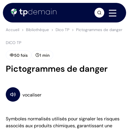
arrow_forward
Accueil
Bibliothèque
Dico TP
Pictogrammes de danger
DICO TP
visibility
schedule
50 fois
1 min
Pictogrammes de danger
Symboles normalisés utilisés pour signaler les risques
associés aux produits chimiques, garantissant une