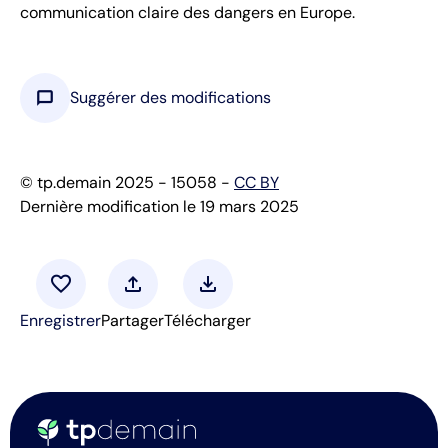
communication claire des dangers en Europe.
chat_bubble
Suggérer des modifications
© tp.demain 2025 - 15058 -
CC BY
Dernière modification le 19 mars 2025
favorite
upload
download
Enregistrer
Partager
Télécharger