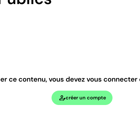
ser ce contenu, vous devez vous connecter
person_edit
créer un compte