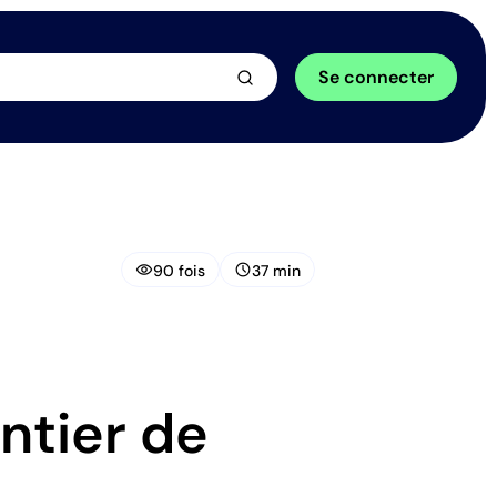
arrow_forward
Se connecter
visibility
schedule
90 fois
37 min
ntier de