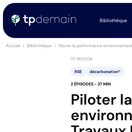
Bibliothèque
Accueil
Bibliothèque
Piloter la performance environnement
TP MOTION
RSE
décarbonation*
2 ÉPISODES - 37 MIN
Piloter 
environn
Travaux 