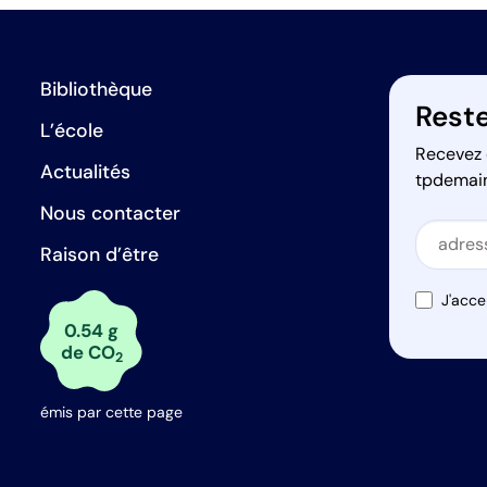
Bibliothèque
Reste
L’école
Recevez 
Actualités
tpdemai
Nous contacter
Secti
Raison d’être
Secti
J'acce
0.54 g
de CO
2
émis par cette page