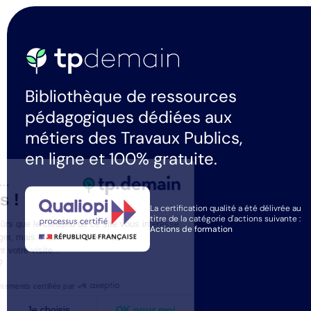
Bibliothèque de ressources
pédagogiques dédiées aux
métiers des Travaux Publics,
en ligne et 100% gratuite.
Salut c'est nous...
les Cookies !
La certification qualité a été délivrée au
titre de la catégorie d'actions suivante :
On a attendu d'être sûrs que le contenu de ce site vous intéresse
Actions de formation
avant de vous déranger, mais on aimerait bien vous
accompagner pendant votre visite...
C'est OK pour vous ?
Consentements certifiés par
Non merci
Je choisis
OK pour moi