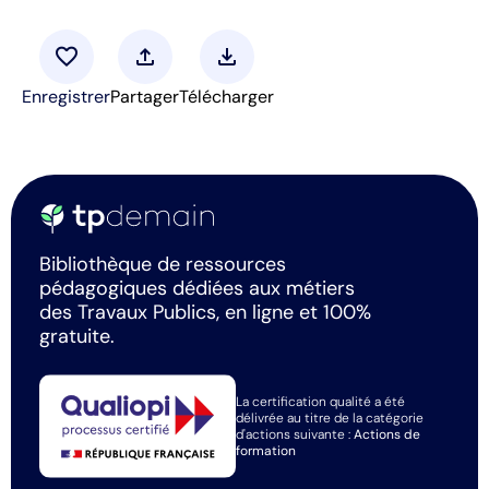
favorite
upload
download
Enregistrer
Partager
Télécharger
Bibliothèque de ressources
pédagogiques dédiées aux métiers
des Travaux Publics, en ligne et 100%
gratuite.
La certification qualité a été
délivrée au titre de la catégorie
d'actions suivante :
Actions de
formation