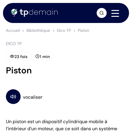
arrow_forward
Accueil
Bibliothèque
Dico TP
Piston
DICO TP
visibility
schedule
23 fois
1 min
Piston
Un piston est un dispositif cylindrique mobile à
l’intérieur d’un moteur, que ce soit dans un système