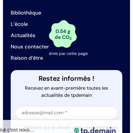
Bibliothèque
L’école
0.54 g
Actualités
de CO
2
Nous contacter
émis par cette page
Raison d’être
Restez informés !
Recevez en avant-première toutes les
actualités de tpdemain
Section
Section
J'accepte que tp.demain utilise mes informations
Salut c'est nous...