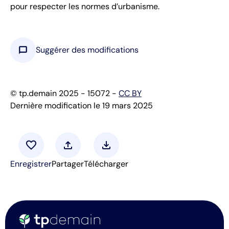
pour respecter les normes d’urbanisme.
chat_bubble
Suggérer des modifications
© tp.demain 2025 - 15072 -
CC BY
Dernière modification le 19 mars 2025
favorite
upload
download
Enregistrer
Partager
Télécharger