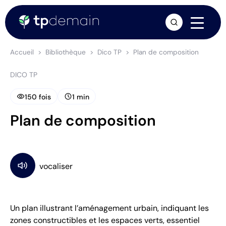
arrow_forward
Accueil
Bibliothèque
Dico TP
Plan de composition
DICO TP
visibility
schedule
150 fois
1 min
Plan de composition
Un plan illustrant l’aménagement urbain, indiquant les
zones constructibles et les espaces verts, essentiel