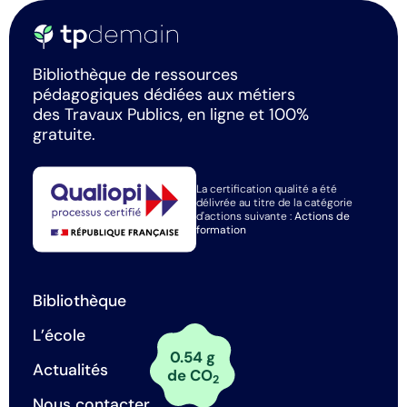
Bibliothèque de ressources
pédagogiques dédiées aux métiers
des Travaux Publics, en ligne et 100%
gratuite.
La certification qualité a été
délivrée au titre de la catégorie
d'actions suivante :
Actions de
formation
Bibliothèque
L’école
0.54 g
Actualités
de CO
2
Nous contacter