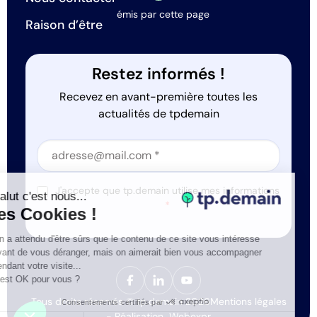
émis par cette page
Raison d’être
Restez informés !
Recevez en avant-première toutes les
actualités de tpdemain
Section
Section
J'accepte que tp.demain utilise mes informations
Salut c'est nous...
*
les Cookies !
On a attendu d'être sûrs que le contenu de ce site vous intéresse
avant de vous déranger, mais on aimerait bien vous accompagner
pendant votre visite...
C'est OK pour vous ?
Tous droits réservés © tp.demain 2026
Mentions légales
Consentements certifiés par
- Réalisation
Webexpr