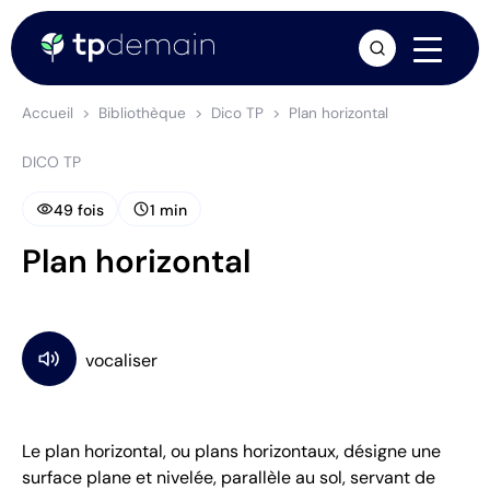
arrow_forward
Accueil
Bibliothèque
Dico TP
Plan horizontal
DICO TP
visibility
schedule
49 fois
1 min
Plan horizontal
Le plan horizontal, ou plans horizontaux, désigne une
surface plane et nivelée, parallèle au sol, servant de