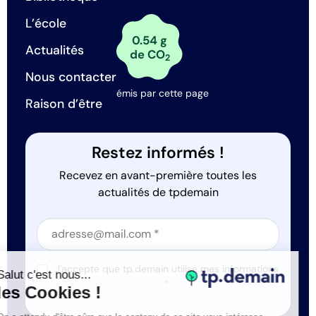
L’école
0.54 g
Actualités
de CO
2
Nous contacter
émis par cette page
Raison d’être
Restez informés !
Recevez en avant-première toutes les
actualités de tpdemain
Section
Section
J'accepte que tp.demain utilise mes informations
Salut c'est nous...
*
les Cookies !