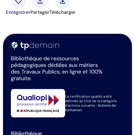
favorite
upload
download
Enregistrer
Partager
Télécharger
Bibliothèque de ressources
pédagogiques dédiées aux métiers
des Travaux Publics, en ligne et 100%
gratuite.
La certification qualité a été
délivrée au titre de la catégorie
d'actions suivante :
Actions de
formation
Bibliothèque