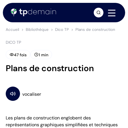
arrow_forward
Accueil
Bibliothèque
Dico TP
Plans de construction
DICO TP
visibility
schedule
47 fois
1 min
Plans de construction
Les plans de construction englobent des
représentations graphiques simplifiées et techniques