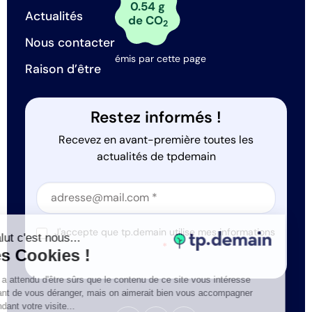
0.54 g
Actualités
de CO
2
Nous contacter
émis par cette page
Raison d’être
Restez informés !
Recevez en avant-première toutes les
actualités de tpdemain
Section
Section
J'accepte que tp.demain utilise mes informations
Salut c'est nous...
*
les Cookies !
On a attendu d'être sûrs que le contenu de ce site vous intéresse
avant de vous déranger, mais on aimerait bien vous accompagner
pendant votre visite...