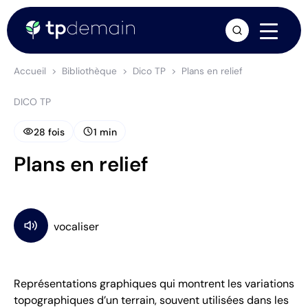
arrow_forward
Accueil
Bibliothèque
Dico TP
Plans en relief
DICO TP
visibility
schedule
28 fois
1 min
Plans en relief
Représentations graphiques qui montrent les variations
topographiques d’un terrain, souvent utilisées dans les