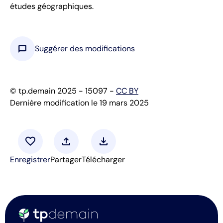
études géographiques.
chat_bubble
Suggérer des modifications
© tp.demain 2025 - 15097 -
CC BY
Dernière modification le 19 mars 2025
favorite
upload
download
Enregistrer
Partager
Télécharger