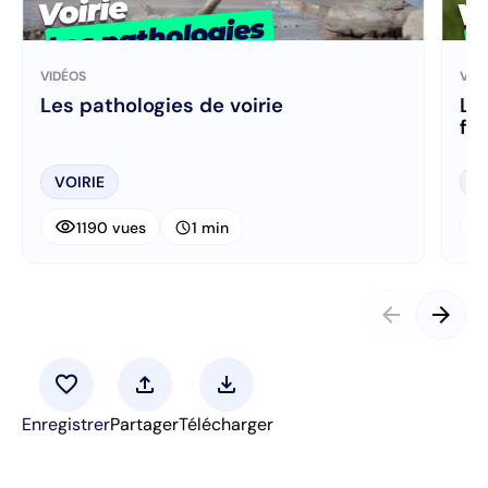
VIDÉOS
VID
Les pathologies de voirie
La
fa
VOIRIE
V
visibility
visibi
schedule
1190 vues
1 min
arrow_back
arrow_forward
favorite
upload
download
Enregistrer
Partager
Télécharger