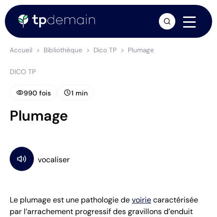
arrow_forward
Accueil
Bibliothèque
Dico TP
Plumage
DICO TP
visibility
schedule
990 fois
1 min
Plumage
Le plumage est une pathologie de
voirie
caractérisée
par l’arrachement progressif des gravillons d’enduit