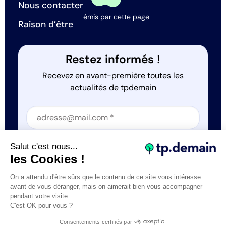
Nous contacter
émis par cette page
Raison d’être
Restez informés !
Recevez en avant-première toutes les
actualités de tpdemain
Section
Section
J'accepte que tp.demain utilise mes informations
Salut c'est nous...
*
les Cookies !
On a attendu d'être sûrs que le contenu de ce site vous intéresse
avant de vous déranger, mais on aimerait bien vous accompagner
pendant votre visite...
C'est OK pour vous ?
Tous droits réservés © tp.demain 2026
Mentions légales
Consentements certifiés par