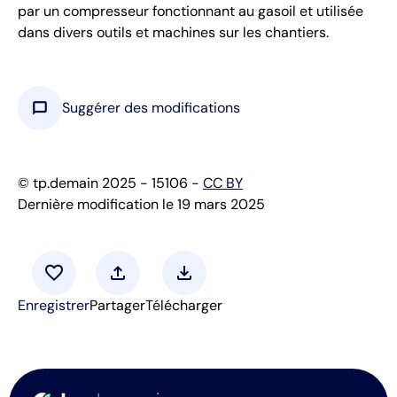
par un compresseur fonctionnant au gasoil et utilisée
dans divers outils et machines sur les chantiers.
chat_bubble
Suggérer des modifications
© tp.demain 2025 - 15106 -
CC BY
Dernière modification le 19 mars 2025
favorite
upload
download
Enregistrer
Partager
Télécharger