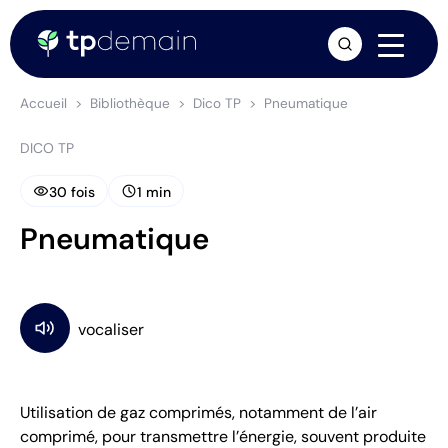
arrow_forward
Accueil
Bibliothèque
Dico TP
Pneumatique
DICO TP
visibility
schedule
30 fois
1 min
Pneumatique
Utilisation de gaz comprimés, notamment de l’air
comprimé, pour transmettre l’énergie, souvent produite