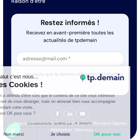
Raison d’être
Restez informés !
Recevez en avant-première toutes les
actualités de tpdemain
Section
Section
J'accepte que tp.demain utilise mes informations
Salut c'est nous...
*
les Cookies !
On a attendu d'être sûrs que le contenu de ce site vous intéresse
avant de vous déranger, mais on aimerait bien vous accompagner
pendant votre visite...
C'est OK pour vous ?
Tous droits réservés © tp.demain 2026
Mentions légales
Consentements certifiés par
- Réalisation
Webexpr
Non merci
Je choisis
OK pour moi