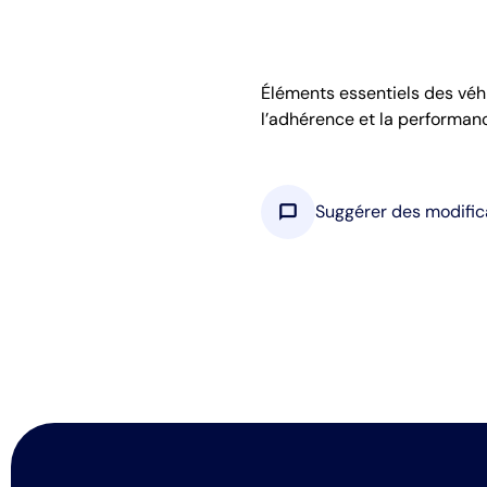
Éléments essentiels des véhi
l’adhérence et la performanc
chat_bubble
Suggérer des modific