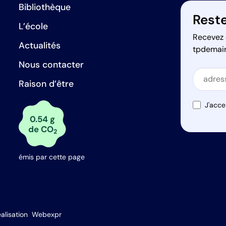
Bibliothèque
Reste
L’école
Recevez 
Actualités
tpdemai
Nous contacter
Secti
Raison d’être
Secti
J'acce
0.54 g
de CO
2
émis par cette page
s Options
alisation
Webexpr
ètres de confidentialité, en garantissant la conformité avec le