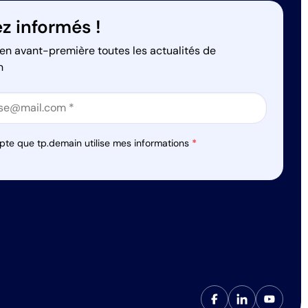
z informés !
en avant-première toutes les actualités de
n
on
on
pte que tp.demain utilise mes informations
*
s réglementations. Personnalisez vos préférences pour contrôler