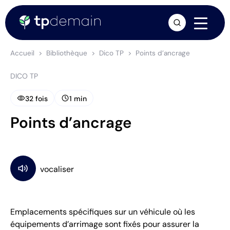
arrow_forward
Accueil
Bibliothèque
Dico TP
Points d’ancrage
DICO TP
visibility
schedule
32 fois
1 min
Points d’ancrage
Emplacements spécifiques sur un véhicule où les
équipements d’arrimage sont fixés pour assurer la