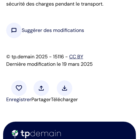
sécurité des charges pendant le transport.
chat_bubble
Suggérer des modifications
© tp.demain 2025 - 15116 -
CC BY
Dernière modification le 19 mars 2025
favorite
upload
download
Enregistrer
Partager
Télécharger