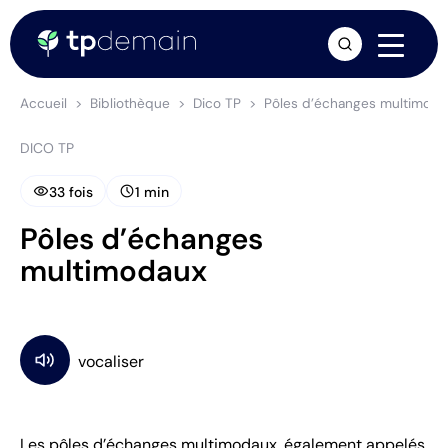
arrow_forward
Accueil
Bibliothèque
Dico TP
Pôles d’échanges multimoda
DICO TP
visibility
schedule
33 fois
1 min
Pôles d’échanges
multimodaux
Les pôles d’échanges multimodaux, également appelés