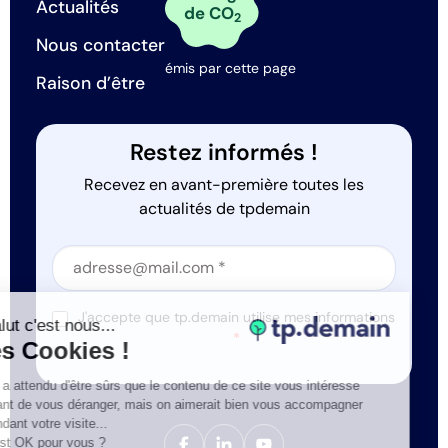
Actualités
de CO
2
Nous contacter
émis par cette page
Raison d’être
Restez informés !
Recevez en avant-première toutes les
actualités de tpdemain
Section
Section
J'accepte que tp.demain utilise mes informations
Salut c'est nous...
*
les Cookies !
On a attendu d'être sûrs que le contenu de ce site vous intéresse
avant de vous déranger, mais on aimerait bien vous accompagner
pendant votre visite...
C'est OK pour vous ?