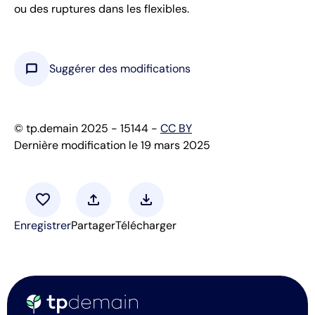
ou des ruptures dans les flexibles.
chat_bubble
Suggérer des modifications
© tp.demain 2025 - 15144 -
CC BY
Dernière modification le 19 mars 2025
favorite
upload
download
Enregistrer
Partager
Télécharger