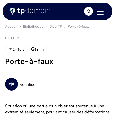
arrow_forward
Accueil
Bibliothèque
Dico TP
Porte-à-faux
DICO TP
visibility
schedule
24 fois
1 min
Porte-à-faux
Situation où une partie d’un objet est soutenue à une
extrémité seulement, pouvant causer des déformations