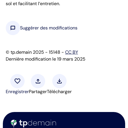
sol et facilitant l’entretien.
chat_bubble
Suggérer des modifications
© tp.demain 2025 - 15148 -
CC BY
Dernière modification le 19 mars 2025
favorite
upload
download
Enregistrer
Partager
Télécharger