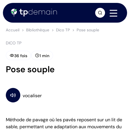
arrow_forward
Accueil
Bibliothèque
Dico TP
Pose souple
DICO TP
visibility
schedule
36 fois
1 min
Pose souple
Méthode de pavage où les pavés reposent sur un lit de
sable, permettant une adaptation aux mouvements du