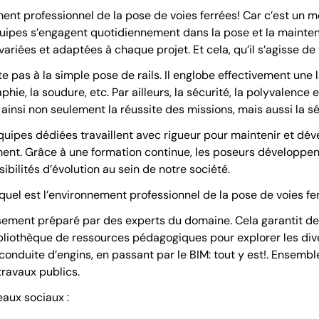
nt professionnel de la pose de voies ferrées! Car c’est un mé
quipes s’engagent quotidiennement dans la pose et la maintena
iées et adaptées à chaque projet. Et cela, qu’il s’agisse de 
ite pas à la simple pose de rails. Il englobe effectivement 
aphie, la soudure, etc. Par ailleurs, la sécurité, la polyvalence
ainsi non seulement la réussite des missions, mais aussi la s
quipes dédiées travaillent avec rigueur pour maintenir et déve
ent. Grâce à une formation continue, les poseurs développen
sibilités d’évolution au sein de notre société.
uel est l’environnement professionnel de la pose de voies fer
sement préparé par des experts du domaine. Cela garantit des
ibliothèque de ressources pédagogiques pour explorer les div
 conduite d’engins, en passant par le BIM: tout y est!. Ensembl
travaux publics.
eaux sociaux :