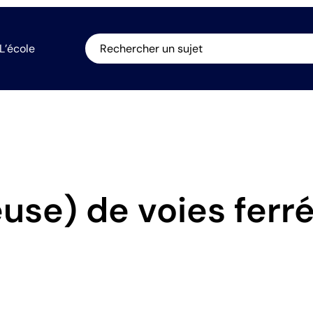
L’école
Rechercher un sujet
use) de voies ferr