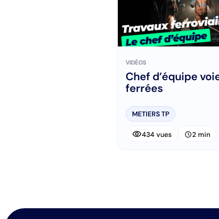
VIDÉOS
Chef d’équipe voi
ferrées
METIERS TP
visibility
schedule
434 vues
2 min