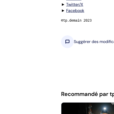
►
Twitter/X
►
Facebook
©tp.demain 2023
chat_bubble
Suggérer des modific
Recommandé par t