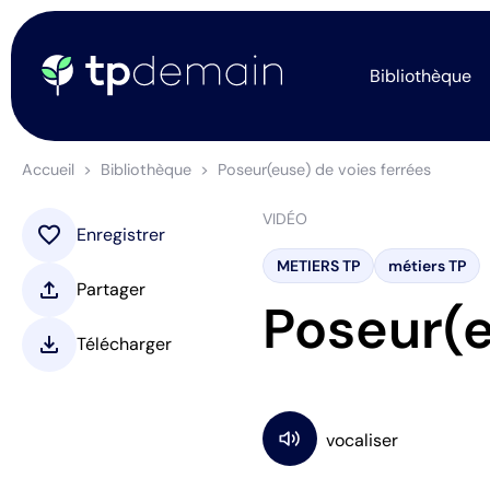
Bibliothèque
Accueil
Bibliothèque
Poseur(euse) de voies ferrées
VIDÉO
favorite
Enregistrer
METIERS TP
métiers TP
upload
Partager
Poseur(e
download
Télécharger