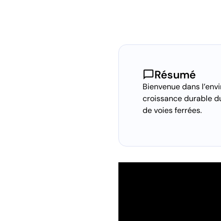
chat_bubble
Résumé
Bienvenue dans l’envi
croissance durable du
de voies ferrées.