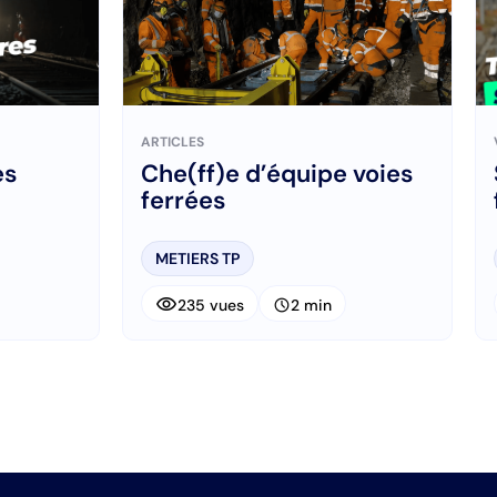
ARTICLES
es
Che(ff)e d’équipe voies
ferrées
METIERS TP
visibility
schedule
235 vues
2 min