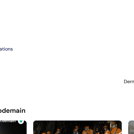
ations
Dern
pdemain