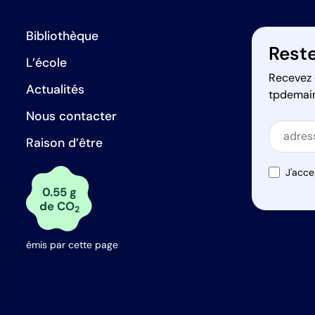
Bibliothèque
Reste
L’école
Recevez 
Actualités
tpdemai
Nous contacter
Secti
Raison d’être
Secti
J'acce
0.55 g
de CO
2
émis par cette page
s Options