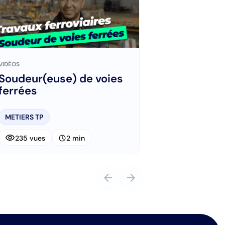
VIDÉOS
Soudeur(euse) de voies
ferrées
METIERS TP
visibility
schedule
235 vues
2 min
arrow_back
arrow_forward