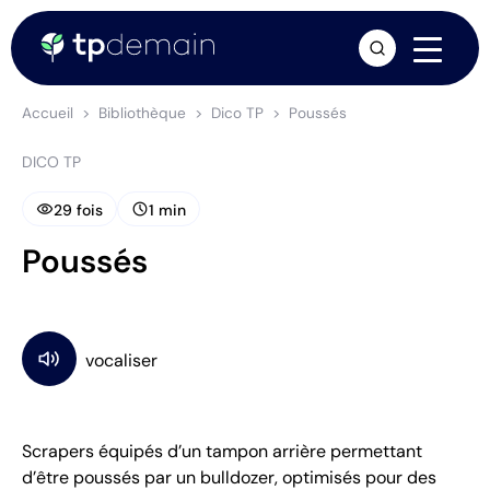
arrow_forward
Accueil
Bibliothèque
Dico TP
Poussés
DICO TP
visibility
schedule
29 fois
1 min
Poussés
Scrapers équipés d’un tampon arrière permettant
d’être poussés par un bulldozer, optimisés pour des