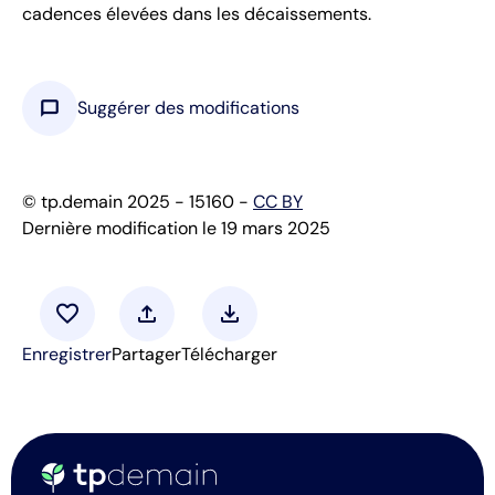
cadences élevées dans les décaissements.
chat_bubble
Suggérer des modifications
© tp.demain 2025 - 15160 -
CC BY
Dernière modification le 19 mars 2025
favorite
upload
download
Enregistrer
Partager
Télécharger