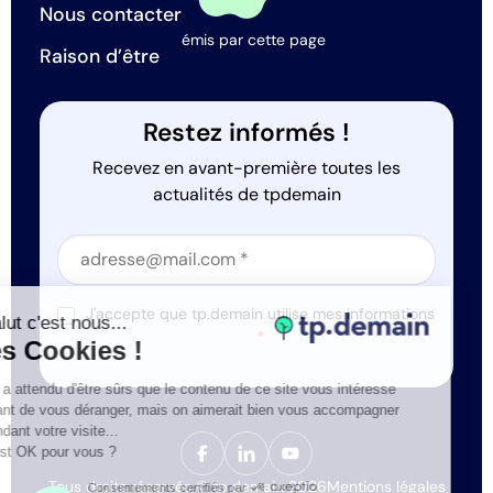
Nous contacter
émis par cette page
Raison d’être
Restez informés !
Recevez en avant-première toutes les
actualités de tpdemain
Section
Section
J'accepte que tp.demain utilise mes informations
Salut c'est nous...
*
les Cookies !
On a attendu d'être sûrs que le contenu de ce site vous intéresse
avant de vous déranger, mais on aimerait bien vous accompagner
pendant votre visite...
C'est OK pour vous ?
Tous droits réservés © tp.demain 2026
Mentions légales
Consentements certifiés par