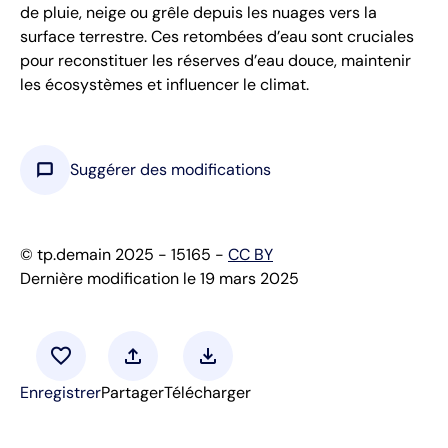
de pluie, neige ou grêle depuis les nuages vers la
surface terrestre. Ces retombées d’eau sont cruciales
pour reconstituer les réserves d’eau douce, maintenir
les écosystèmes et influencer le climat.
chat_bubble
Suggérer des modifications
© tp.demain 2025 - 15165 -
CC BY
Dernière modification le 19 mars 2025
favorite
upload
download
Enregistrer
Partager
Télécharger