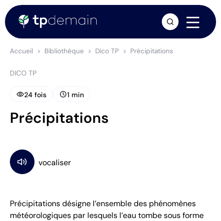
arrow_forward
Accueil
Bibliothèque
Dico TP
Précipitations
DICO TP
visibility
schedule
24 fois
1 min
Précipitations
Précipitations désigne l’ensemble des phénomènes
météorologiques par lesquels l’eau tombe sous forme