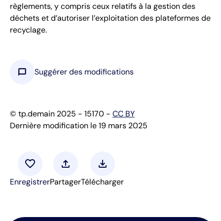
règlements, y compris ceux relatifs à la gestion des
déchets et d’autoriser l’exploitation des plateformes de
recyclage.
chat_bubble
Suggérer des modifications
© tp.demain 2025 - 15170 -
CC BY
Dernière modification le 19 mars 2025
favorite
upload
download
Enregistrer
Partager
Télécharger