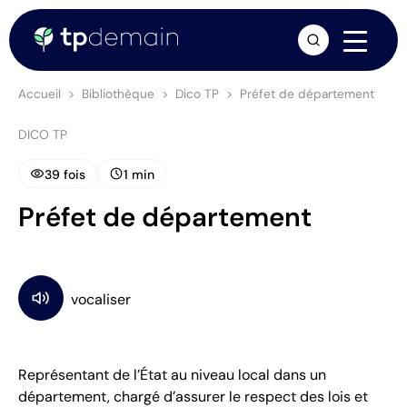
arrow_forward
Accueil
Bibliothèque
Dico TP
Préfet de département
DICO TP
visibility
schedule
39 fois
1 min
Préfet de département
Représentant de l’État au niveau local dans un
département, chargé d’assurer le respect des lois et