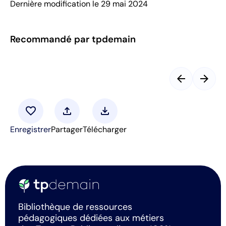
Dernière modification le 29 mai 2024
Recommandé par tpdemain
arrow_back
arrow_forward
favorite
upload
download
Enregistrer
Partager
Télécharger
Bibliothèque de ressources
pédagogiques dédiées aux métiers