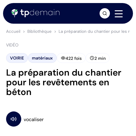
arrow_forward
Accueil
Bibliothèque
La préparation du chantier pour les re
VIDÉO
visibility
schedule
VOIRIE
matériaux
422 fois
2 min
La préparation du chantier
pour les revêtements en
béton