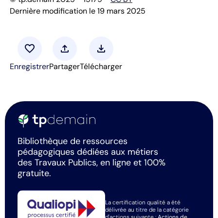
Dernière modification le 19 mars 2025
favorite
upload
download
Enregistrer
Partager
Télécharger
Bibliothèque de ressources
pédagogiques dédiées aux métiers
des Travaux Publics, en ligne et 100%
gratuite.
La certification qualité a été
délivrée au titre de la catégorie
d'actions suivante :
Actions de