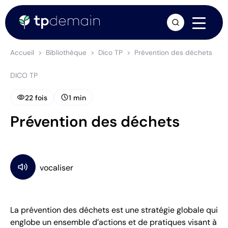
arrow_forward
Accueil
Bibliothèque
Dico TP
Prévention des déchets
DICO TP
visibility
schedule
22 fois
1 min
Prévention des déchets
La prévention des déchets est une stratégie globale qui
englobe un ensemble d’actions et de pratiques visant à