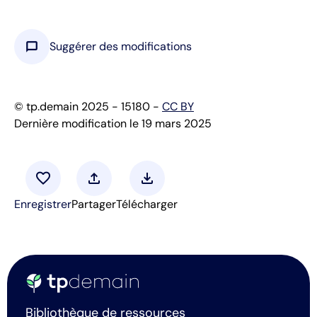
chat_bubble
Suggérer des modifications
© tp.demain 2025 - 15180 -
CC BY
Dernière modification le 19 mars 2025
favorite
upload
download
Enregistrer
Partager
Télécharger
Bibliothèque de ressources