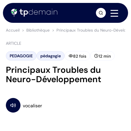
arrow_forward
Accueil
Bibliothèque
Principaux Troubles du Neuro-Dévelop
ARTICLE
visibility
schedule
PEDAGOGIE
pédagogie
82 fois
12 min
Principaux Troubles du
Neuro-Développement