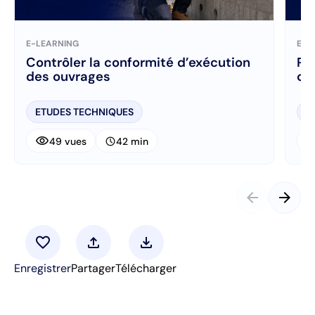
E-LEARNING
E-L
Contrôler la conformité d’exécution
Ré
des ouvrages
ch
ETUDES TECHNIQUES
E
visibility
visibi
schedule
49 vues
42 min
arrow_back
arrow_forward
favorite
upload
download
Enregistrer
Partager
Télécharger