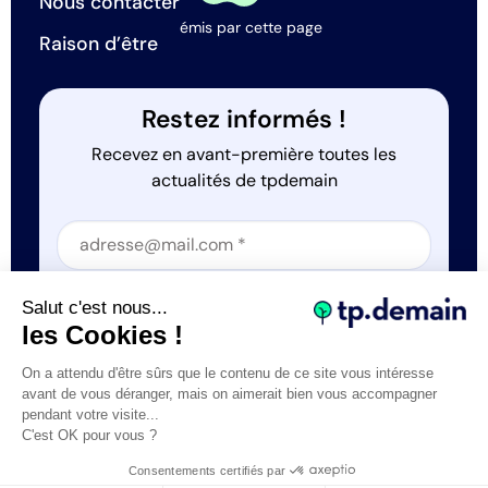
Nous contacter
émis par cette page
Raison d’être
Restez informés !
Recevez en avant-première toutes les
actualités de tpdemain
Section
Section
J'accepte que tp.demain utilise mes informations
Salut c'est nous...
*
les Cookies !
On a attendu d'être sûrs que le contenu de ce site vous intéresse
avant de vous déranger, mais on aimerait bien vous accompagner
pendant votre visite...
C'est OK pour vous ?
Tous droits réservés © tp.demain 2026
Mentions légales
Consentements certifiés par