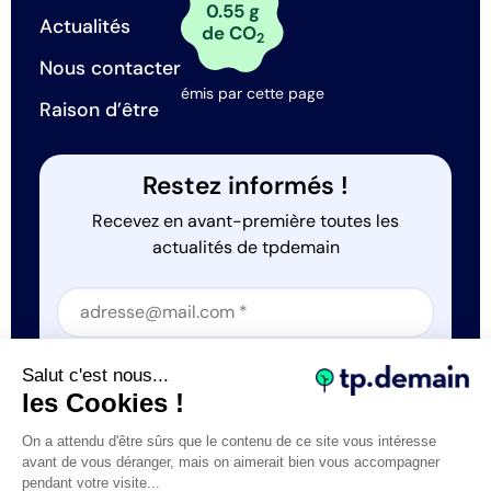
0.55 g
Actualités
de CO
2
Nous contacter
émis par cette page
Raison d’être
Restez informés !
Recevez en avant-première toutes les
actualités de tpdemain
Section
Section
J'accepte que tp.demain utilise mes informations
Salut c'est nous...
*
les Cookies !
On a attendu d'être sûrs que le contenu de ce site vous intéresse
avant de vous déranger, mais on aimerait bien vous accompagner
pendant votre visite...