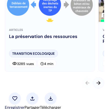
ARTICLES
VID
La préservation des ressources
Cha
Pa
TRANSITION ECOLOGIQUE
T
visibility
visibi
schedule
3285 vues
4 min
arrow_back
arrow_forward
favorite
upload
download
Enregistrer
Partager
Télécharger