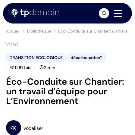
arrow_forward
Accueil
Bibliothèque
Éco-Conduite sur Chantier: un travail 
VIDÉO
TRANSITION ECOLOGIQUE
décarbonation*
visibility
schedule
1281 fois
2 min
Éco-Conduite sur Chantier:
un travail d’équipe pour
L’Environnement