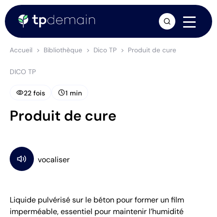
arrow_forward
Accueil
Bibliothèque
Dico TP
Produit de cure
DICO TP
visibility
schedule
22 fois
1 min
Produit de cure
Liquide pulvérisé sur le béton pour former un film
imperméable, essentiel pour maintenir l’humidité