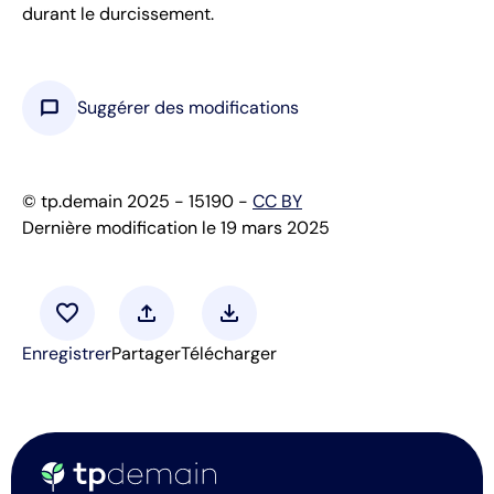
durant le durcissement.
chat_bubble
Suggérer des modifications
© tp.demain 2025 - 15190 -
CC BY
Dernière modification le 19 mars 2025
favorite
upload
download
Enregistrer
Partager
Télécharger