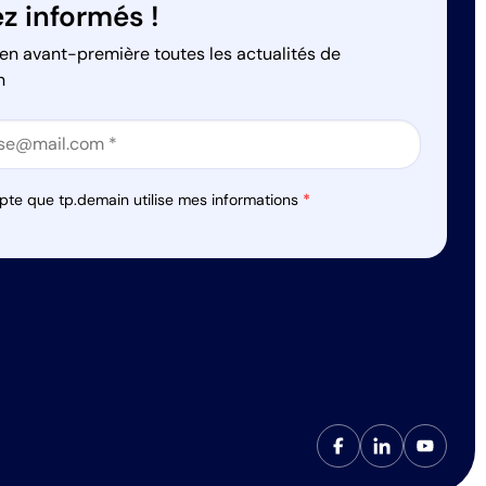
z informés !
en avant-première toutes les actualités de
n
on
on
pte que tp.demain utilise mes informations
*
s réglementations. Personnalisez vos préférences pour contrôler