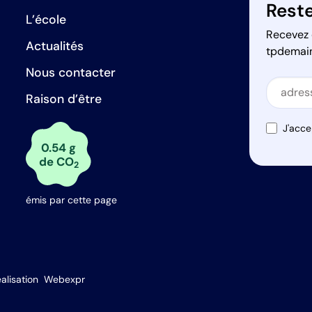
Reste
L’école
Recevez 
Actualités
tpdemai
Nous contacter
Secti
Raison d’être
Secti
J'acce
0.54 g
de CO
2
émis par cette page
s Options
alisation
Webexpr
ètres de confidentialité, en garantissant la conformité avec le