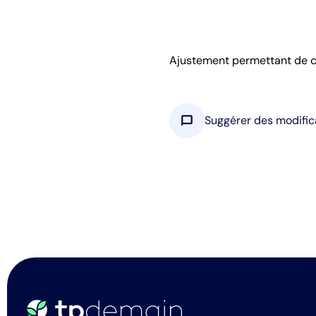
Ajustement permettant de co
chat_bubble
Suggérer des modific