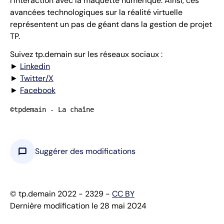
l’interaction avec la maquette numérique. Ainsi, ces
avancées technologiques sur la réalité virtuelle
représentent un pas de géant dans la gestion de projet
TP.
Suivez tp.demain sur les réseaux sociaux :
►
Linkedin
►
Twitter/X
►
Facebook
©tpdemain - La chaîne
chat_bubble
Suggérer des modifications
© tp.demain 2022 - 2329 -
CC BY
Dernière modification le 28 mai 2024