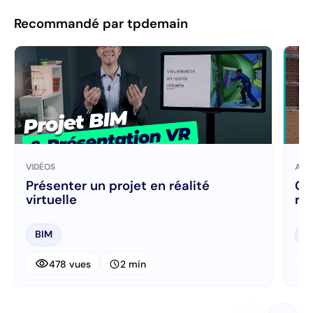
Recommandé par tpdemain
VIDÉOS
ART
Présenter un projet en réalité
Gé
virtuelle
réa
BIM
B
visibility
visibi
schedule
478 vues
2 min