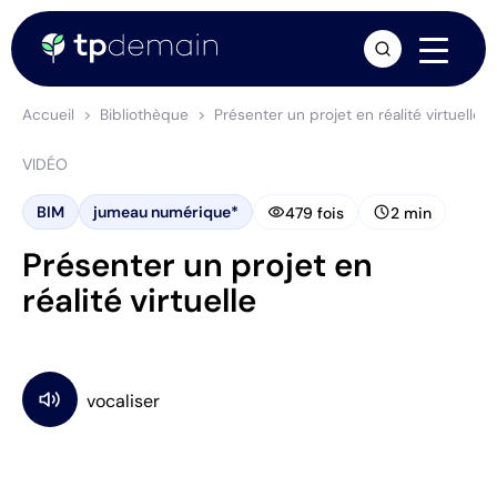
arrow_forward
Accueil
Bibliothèque
Présenter un projet en réalité virtuelle
VIDÉO
visibility
schedule
BIM
jumeau numérique*
479 fois
2 min
Présenter un projet en
réalité virtuelle