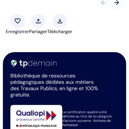
arrow_back
arrow_forward
favorite
upload
download
Enregistrer
Partager
Télécharger
Bibliothèque de ressources
pédagogiques dédiées aux métiers
des Travaux Publics, en ligne et 100%
gratuite.
La certification qualité a été
délivrée au titre de la catégorie
d'actions suivante :
Actions de
formation