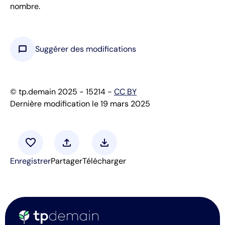
nombre.
chat_bubble
Suggérer des modifications
© tp.demain 2025 - 15214 -
CC BY
Dernière modification le 19 mars 2025
favorite
upload
download
Enregistrer
Partager
Télécharger