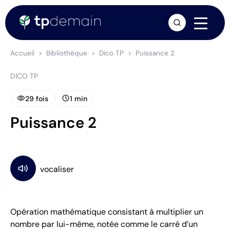
arrow_forward
Accueil
Bibliothèque
Dico TP
Puissance 2
DICO TP
visibility
schedule
29 fois
1 min
Puissance 2
Opération mathématique consistant à multiplier un
nombre par lui-même, notée comme le carré d’un