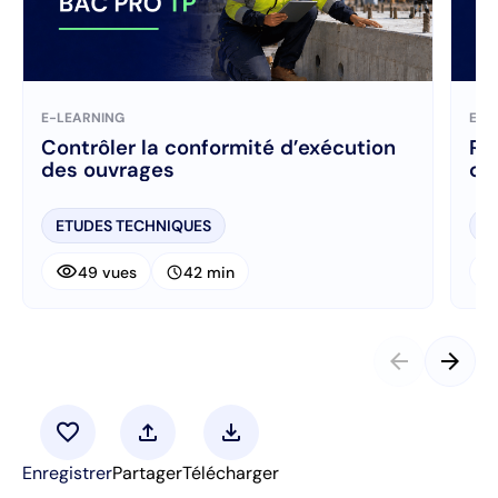
E-LEARNING
E-L
Contrôler la conformité d’exécution
Ré
des ouvrages
ch
ETUDES TECHNIQUES
E
visibility
visibi
schedule
49 vues
42 min
arrow_back
arrow_forward
favorite
upload
download
Enregistrer
Partager
Télécharger