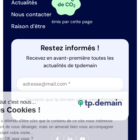
Actualités
de CO
2
Nous contacter
émis par cette page
Raison d’être
Restez informés !
Recevez en avant-première toutes les
actualités de tpdemain
Section
Section
J'accepte que tp.demain utilise mes informations
Salut c'est nous...
*
les Cookies !
On a attendu d'être sûrs que le contenu de ce site vous intéresse
avant de vous déranger, mais on aimerait bien vous accompagner
pendant votre visite...
C'est OK pour vous ?