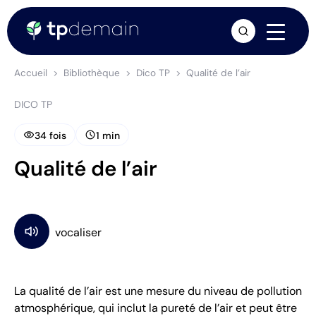
arrow_forward
Accueil
Bibliothèque
Dico TP
Qualité de l’air
DICO TP
visibility
schedule
34 fois
1 min
Qualité de l’air
La qualité de l’air est une mesure du niveau de pollution
atmosphérique, qui inclut la pureté de l’air et peut être