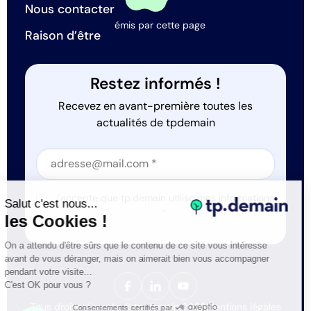
Nous contacter
émis par cette page
Raison d’être
Restez informés !
Recevez en avant-première toutes les
actualités de tpdemain
Section
Section
J'accepte que tp.demain utilise mes informations
Salut c'est nous...
*
les Cookies !
On a attendu d'être sûrs que le contenu de ce site vous intéresse
avant de vous déranger, mais on aimerait bien vous accompagner
pendant votre visite...
C'est OK pour vous ?
Tous droits réservés © tp.demain 2026
Mentions légales
Consentements certifiés par