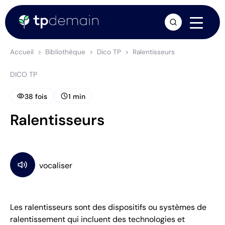
arrow_forward
Accueil
Bibliothèque
Dico TP
Ralentisseurs
DICO TP
visibility
schedule
38 fois
1 min
Ralentisseurs
Les ralentisseurs sont des dispositifs ou systèmes de
ralentissement qui incluent des technologies et