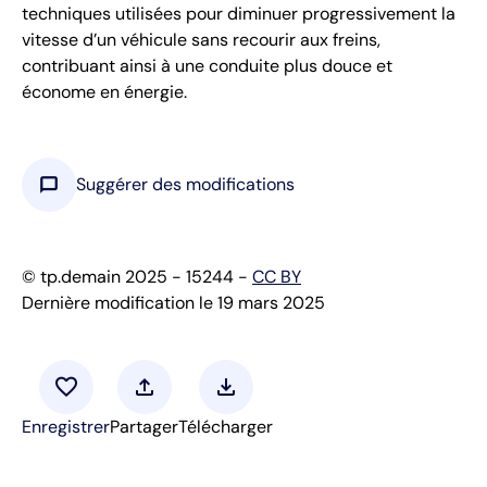
techniques utilisées pour diminuer progressivement la
vitesse d’un véhicule sans recourir aux freins,
contribuant ainsi à une conduite plus douce et
économe en énergie.
chat_bubble
Suggérer des modifications
© tp.demain 2025 - 15244 -
CC BY
Dernière modification le 19 mars 2025
favorite
upload
download
Enregistrer
Partager
Télécharger