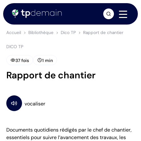
arrow_forward
Accueil
Bibliothèque
Dico TP
Rapport de chantier
DICO TP
visibility
schedule
37 fois
1 min
Rapport de chantier
Documents quotidiens rédigés par le chef de chantier,
essentiels pour suivre l’avancement des travaux, les