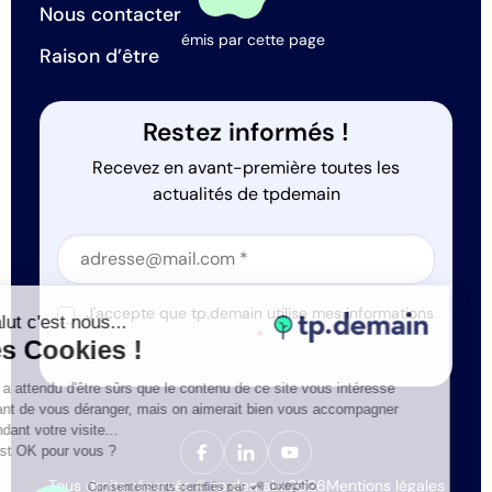
Nous contacter
émis par cette page
Raison d’être
Restez informés !
Recevez en avant-première toutes les
actualités de tpdemain
Section
Section
J'accepte que tp.demain utilise mes informations
Salut c'est nous...
*
les Cookies !
On a attendu d'être sûrs que le contenu de ce site vous intéresse
avant de vous déranger, mais on aimerait bien vous accompagner
pendant votre visite...
C'est OK pour vous ?
Tous droits réservés © tp.demain 2026
Mentions légales
Consentements certifiés par