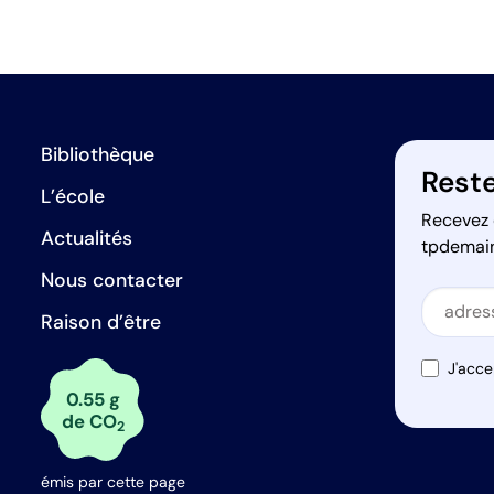
Bibliothèque
Reste
L’école
Recevez 
Actualités
tpdemai
Nous contacter
Secti
Raison d’être
Secti
J'acce
0.55 g
de CO
2
émis par cette page