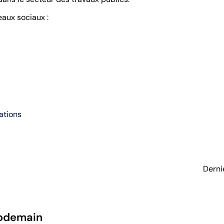
eaux sociaux :
ations
Derni
pdemain