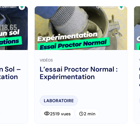
VIDÉOS
n Sol –
L’essai Proctor Normal :
tation
Expérimentation
LABORATOIRE
visibility
schedule
2519 vues
2 min