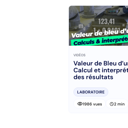
VIDÉOS
Valeur de Bleu d’u
Calcul et interpré
des résultats
LABORATOIRE
visibility
schedule
1986 vues
2 min