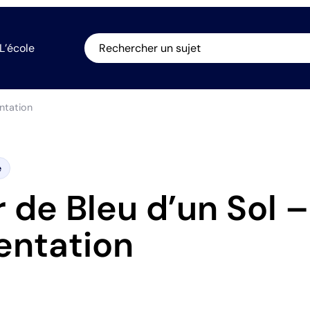
L’école
Rechercher un sujet
ntation
e
r de Bleu d’un Sol –
entation