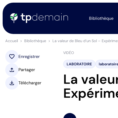
Bibliothèque
Accueil
Bibliothèque
La valeur de Bleu d’un Sol – Expérime
VIDÉO
favorite
Enregistrer
LABORATOIRE
laboratoir
upload
Partager
La valeu
download
Télécharger
Expérim