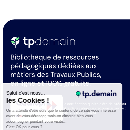
Bibliothèque de ressources
pédagogiques dédiées aux
métiers des Travaux Publics,
en ligne et 100% gratuite.
Salut c'est nous...
les Cookies !
La certification qualité a été délivrée au
titre de la catégorie d'actions suivante :
On a attendu d'être sûrs que le contenu de ce site vous intéresse
Actions de formation
avant de vous déranger, mais on aimerait bien vous
accompagner pendant votre visite...
C'est OK pour vous ?