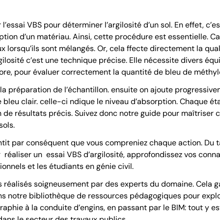
’essai VBS pour déterminer l’argilosité d’un sol. En effet, c’
tion d’un matériau. Ainsi, cette procédure est essentielle. Car
orsqu’ils sont mélangés. Or, cela ffecte directement la quali
gilosité c’est une technique précise. Elle nécessite divers éq
re, pour évaluer correctement la quantité de bleu de méthylè
a préparation de l’échantillon. ensuite on ajoute progressive
bleu clair. celle-ci ndique le niveau d’absorption. Chaque étap
on de résultats précis. Suivez donc notre guide pour maîtriser 
sols.
ntit par conséquent que vous compreniez chaque action. Du ta
ur réaliser un essai VBS d’argilosité, approfondissez vos con
onnels et les étudiants en génie civil.
ls réalisés soigneusement par des experts du domaine. Cela g
ans notre bibliothèque de ressources pédagogiques pour explo
graphie à la conduite d’engins, en passant par le BIM: tout y e
ans le secteur des travaux publics.