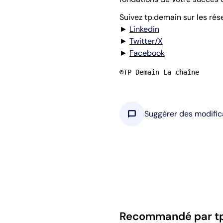
Suivez tp.demain sur les rés
►
Linkedin
►
Twitter/X
►
Facebook
©TP Demain La chaîne
chat_bubble
Suggérer des modific
Recommandé par t