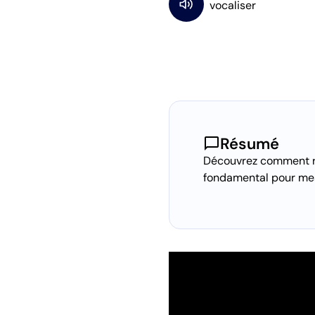
chat_bubble
Résumé
Découvrez comment réal
fondamental pour mes