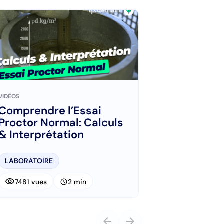
VIDÉOS
Comprendre l’Essai
Proctor Normal: Calculs
& Interprétation
LABORATOIRE
visibility
schedule
7481 vues
2 min
arrow_back
arrow_forward