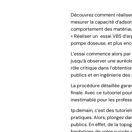
Découvrez comment réaliser l
mesurer la capacité d’adsorp
comportement des matériaux l
« Réaliser un essai VBS d’ar
pompe doseuse, et plus enco
L’essai commence alors par l
jusqu’à observer une auréole 
rôle critique dans l’obtenti
publics et en ingénierie des 
La procédure détaillée gara
finale. Avec ce tutooriel po
inestimable pour les professi
tp.demain, c’est des tutorie
pratiques. Alors, plongez d
publics. En effet, de la topo
fondations de votre succès d