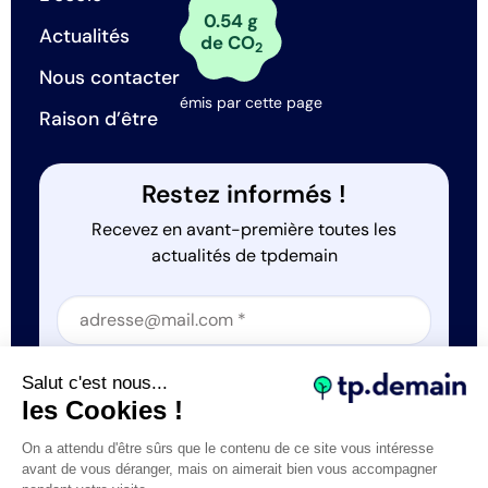
0.54 g
Actualités
de CO
2
Nous contacter
émis par cette page
Raison d’être
Restez informés !
Recevez en avant-première toutes les
actualités de tpdemain
Section
Section
J'accepte que tp.demain utilise mes informations
Salut c'est nous...
*
les Cookies !
On a attendu d'être sûrs que le contenu de ce site vous intéresse
avant de vous déranger, mais on aimerait bien vous accompagner