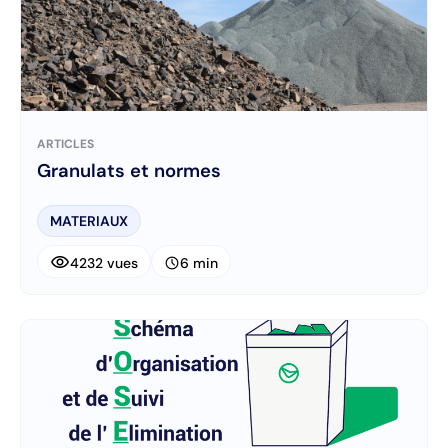
ARTICLES
Granulats et normes
MATERIAUX
visibility
schedule
4232 vues
6 min