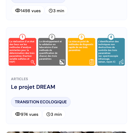
visibility
schedule
1498 vues
3 min
ARTICLES
Le projet DREAM
TRANSITION ECOLOGIQUE
visibility
schedule
974 vues
3 min