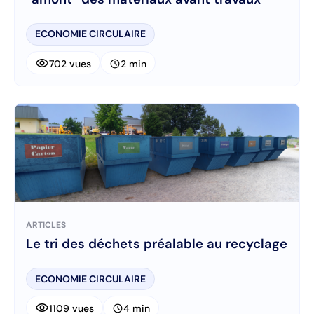
ECONOMIE CIRCULAIRE
visibility
schedule
702 vues
2 min
ARTICLES
Le tri des déchets préalable au recyclage
ECONOMIE CIRCULAIRE
visibility
schedule
1109 vues
4 min