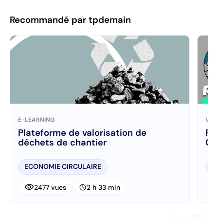
Recommandé par tpdemain
E-LEARNING
VID
Plateforme de valorisation de
Re
déchets de chantier
Co
ECONOMIE CIRCULAIRE
E
visibility
visibi
schedule
2477 vues
2 h 33 min