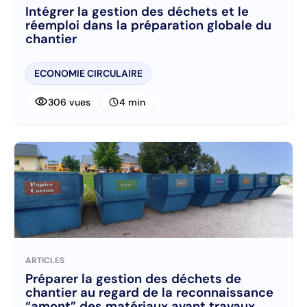
Intégrer la gestion des déchets et le
réemploi dans la préparation globale du
chantier
ECONOMIE CIRCULAIRE
visibility
schedule
306 vues
4 min
ARTICLES
Préparer la gestion des déchets de
chantier au regard de la reconnaissance
“amont” des matériaux avant travaux