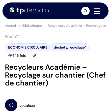
arrow_forward
Accueil
Bibliothèque
Recycleurs Académie – Recyclage sur ch
PLAYLIST
ECONOMIE CIRCULAIRE
déchets/recyclage*
visibility
schedule
446 fois
Recycleurs Académie –
Recyclage sur chantier (Chef
de chantier)