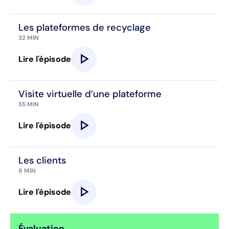
Les plateformes de recyclage
32 MIN
play_arrow
Lire l'épisode
Visite virtuelle d’une plateforme
55 MIN
play_arrow
Lire l'épisode
Les clients
8 MIN
play_arrow
Lire l'épisode
Évaluation