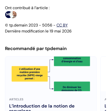
Ont contribué à l’article :
MT
© tp.demain 2023 - 5056 -
CC BY
Dernière modification le 19 mai 2026
Recommandé par tpdemain
ARTICLES
ART
L’introduction de la notion de
La
recyclage
au