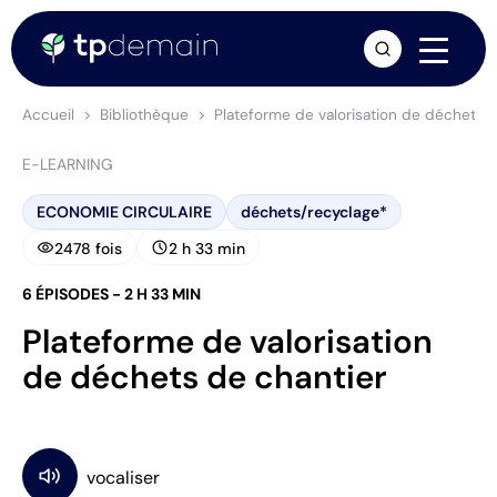
arrow_forward
Accueil
Bibliothèque
Plateforme de valorisation de déchets d
E-LEARNING
ECONOMIE CIRCULAIRE
déchets/recyclage*
visibility
schedule
2478 fois
2 h 33 min
6 ÉPISODES - 2 H 33 MIN
Plateforme de valorisation
de déchets de chantier