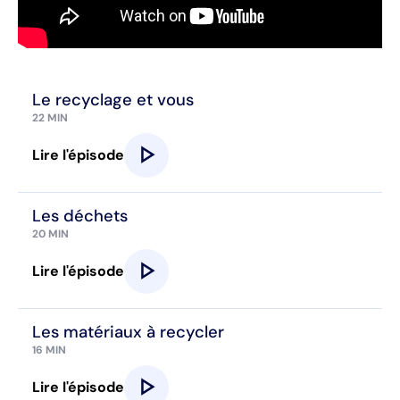
Le recyclage et vous
22 MIN
play_arrow
Lire l'épisode
Les déchets
20 MIN
play_arrow
Lire l'épisode
Les matériaux à recycler
16 MIN
play_arrow
Lire l'épisode