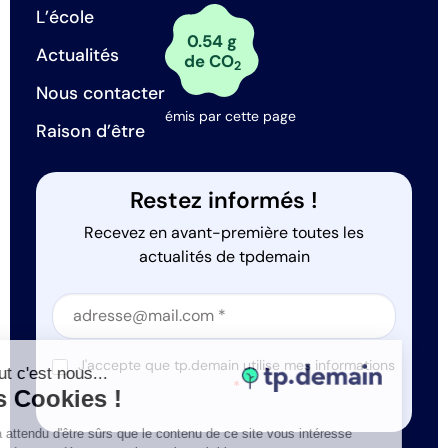
L’école
0.54 g
Actualités
de CO
2
Nous contacter
émis par cette page
Raison d’être
Restez informés !
Recevez en avant-première toutes les
actualités de tpdemain
Section
Section
J'accepte que tp.demain utilise mes informations
Salut c'est nous...
*
les Cookies !
On a attendu d'être sûrs que le contenu de ce site vous intéresse