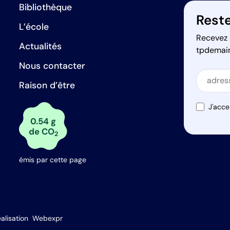
Bibliothèque
Reste
L’école
Recevez 
Actualités
tpdemai
Nous contacter
Secti
Raison d’être
Secti
J'acce
0.54 g
de CO
2
émis par cette page
s Options
alisation
Webexpr
ètres de confidentialité, en garantissant la conformité avec le