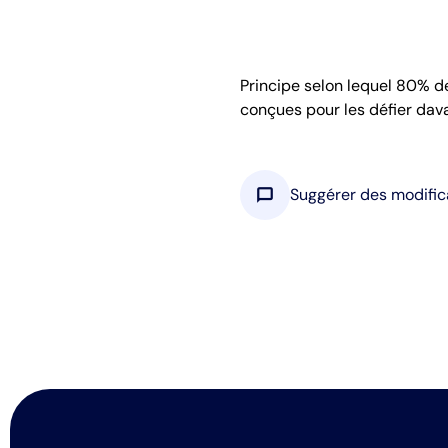
Principe selon lequel 80% d
conçues pour les défier dav
chat_bubble
Suggérer des modific