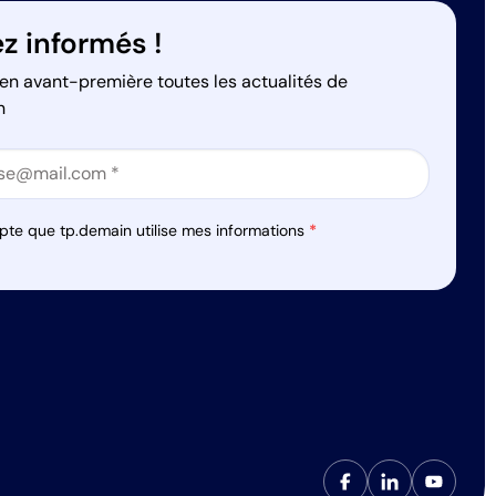
z informés !
en avant-première toutes les actualités de
n
on
on
pte que tp.demain utilise mes informations
*
s réglementations. Personnalisez vos préférences pour contrôler