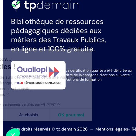
Bibliothèque de ressources
pédagogiques dédiées aux
métiers des Travaux Publics,
en ligne et 100% gratuite.
Salut c'est nous...
les Cookies !
La certification qualité a été délivrée au
titre de la catégorie d'actions suivante :
On a attendu d'être sûrs que le contenu de ce site vous intéresse
Actions de formation
avant de vous déranger, mais on aimerait bien vous
accompagner pendant votre visite...
C'est OK pour vous ?
Consentements certifiés par
Non merci
Je choisis
OK pour moi
Axeptio consent
Plateforme de Gestion du Consentement : Personnalisez vo
Tous droits réservés © tp.demain 2026
–
Mentions légales
- Ré
Notre plateforme vous permet d'adapter et de gérer vos param