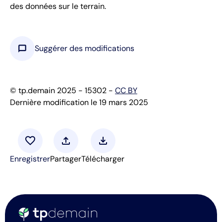
des données sur le terrain.
chat_bubble
Suggérer des modifications
© tp.demain 2025 - 15302 -
CC BY
Dernière modification le 19 mars 2025
favorite
upload
download
Enregistrer
Partager
Télécharger