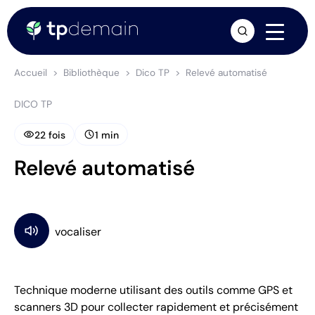
arrow_forward
Accueil
Bibliothèque
Dico TP
Relevé automatisé
DICO TP
visibility
schedule
22 fois
1 min
Relevé automatisé
Technique moderne utilisant des outils comme GPS et
scanners 3D pour collecter rapidement et précisément