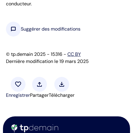
conducteur.
chat_bubble
Suggérer des modifications
© tp.demain 2025 - 15316 -
CC BY
Dernière modification le 19 mars 2025
favorite
upload
download
Enregistrer
Partager
Télécharger