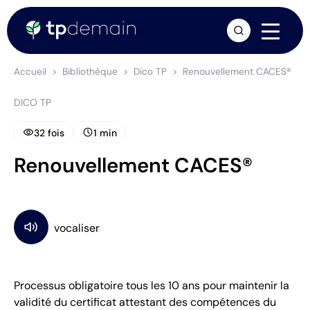
arrow_forward
Accueil
Bibliothèque
Dico TP
Renouvellement CACES®
DICO TP
visibility
schedule
32 fois
1 min
Renouvellement CACES®
Processus obligatoire tous les 10 ans pour maintenir la
validité du certificat attestant des compétences du