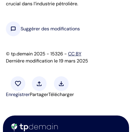
crucial dans l’industrie pétrolière.
chat_bubble
Suggérer des modifications
© tp.demain 2025 - 15326 -
CC BY
Dernière modification le 19 mars 2025
favorite
upload
download
Enregistrer
Partager
Télécharger