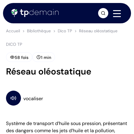
arrow_forward
Accueil
Bibliothèque
Dico TP
Réseau oléostatique
DICO TP
visibility
schedule
58 fois
1 min
Réseau oléostatique
Système de transport d’huile sous pression, présentant
des dangers comme les jets d’huile et la pollution,