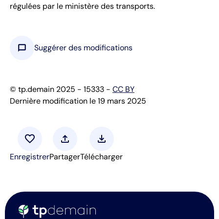
régulées par le ministère des transports.
chat_bubble
Suggérer des modifications
© tp.demain 2025 - 15333 -
CC BY
Dernière modification le 19 mars 2025
favorite
upload
download
Enregistrer
Partager
Télécharger