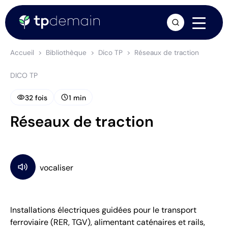
arrow_forward
Accueil
Bibliothèque
Dico TP
Réseaux de traction
DICO TP
visibility
schedule
32 fois
1 min
Réseaux de traction
Installations électriques guidées pour le transport
ferroviaire (RER, TGV), alimentant caténaires et rails,